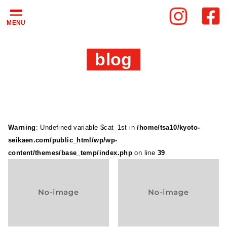
MENU
blog
Warning
: Undefined variable $cat_1st in
/home/tsa10/kyoto-
seikaen.com/public_html/wp/wp-
content/themes/base_temp/index.php
on line
39